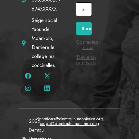
694XXXXXX
Seige social:
Yaounde
Mbankolo,
Contactez-
nous
Derriere le
college les
Deviens-
benevole
coccinelles
donations@demtouhumanitaire.org
2026
siege@demtouhumanitaire.org
Demtou