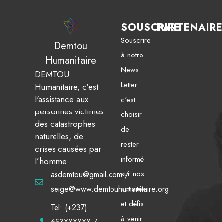
SOUSCRIRE
PARTENAIR
Souscrire
Demtou
à notre
Humanitaire
News
DEMTOU
Letter
Humanitaire, c'est
l'assistance aux
c'est
personnes victimes
choisir
des catastrophes
de
naturelles, de
rester
crises causées par
informé
l’homme
sur nos
asdemtou@gmail.com /
activités
seige@www.demtouhumanitaire.org
et défis
Tel: (+237)
à venir
653XXXXXX /