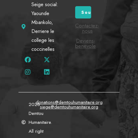
Seige social:
Yaounde
Mbankolo,
Contactez-
nous
Derriere le
college les
Deviens-
benevole
coccinelles
donations@demtouhumanitaire.org
2026
siege@demtouhumanitaire.org
Demtou
Humanitaire.
All right