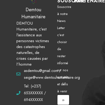
SOUSCRIRE
PARTENAIR
Souscrire
Demtou
à notre
Humanitaire
News
DEMTOU
Letter
Humanitaire, c'est
l'assistance aux
c'est
personnes victimes
choisir
des catastrophes
de
naturelles, de
rester
crises causées par
informé
l’homme
sur nos
asdemtou@gmail.com /
activités
seige@www.demtouhumanitaire.org
et défis
Tel: (+237)
à venir
653XXXXXX /
694XXXXXX