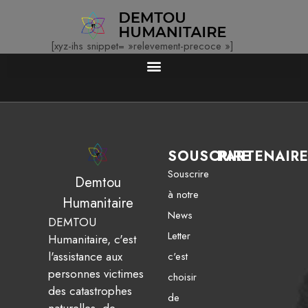
[xyz-ihs snippet= »relevement-precoce »]
SOUSCRIRE
PARTENAIR
Souscrire
Demtou
à notre
Humanitaire
News
DEMTOU
Letter
Humanitaire, c'est
l'assistance aux
c'est
personnes victimes
choisir
des catastrophes
de
naturelles, de