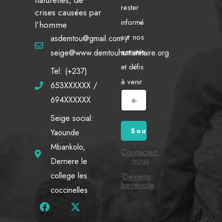
rester
crises causées par
informé
l’homme
sur nos
asdemtou@gmail.com /
activités
seige@www.demtouhumanitaire.org
et défis
Tel: (+237)
à venir
653XXXXXX /
694XXXXXX
Seige social:
Yaounde
Mbankolo,
Contactez-
nous
Derriere le
college les
Deviens-
benevole
coccinelles