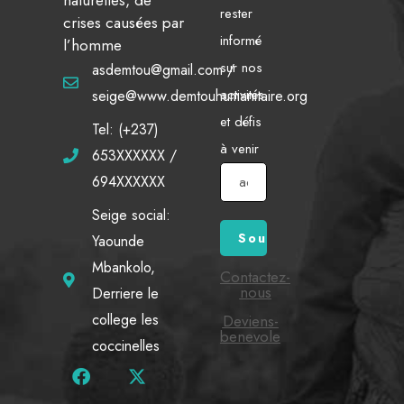
rester
crises causées par
informé
l’homme
sur nos
asdemtou@gmail.com /
activités
seige@www.demtouhumanitaire.org
et défis
Tel: (+237)
à venir
653XXXXXX /
694XXXXXX
Seige social:
Yaounde
Mbankolo,
Contactez-
nous
Derriere le
college les
Deviens-
benevole
coccinelles