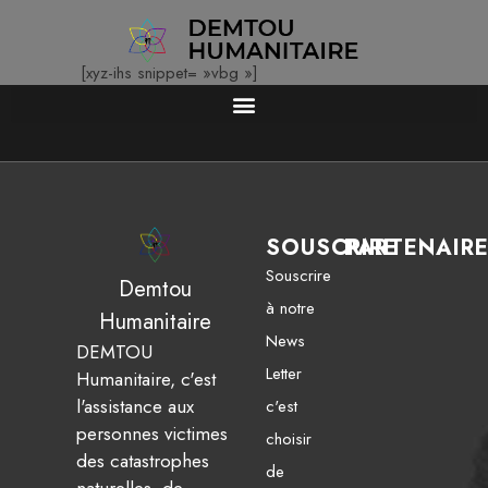
[xyz-ihs snippet= »vbg »]
SOUSCRIRE
PARTENAIR
Souscrire
Demtou
à notre
Humanitaire
News
DEMTOU
Letter
Humanitaire, c'est
l'assistance aux
c'est
personnes victimes
choisir
des catastrophes
de
naturelles, de