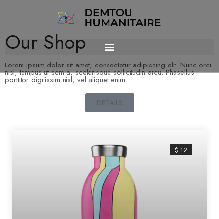
Our Shop
Lorem ipsum dolor sit amet, consectetur adipiscing elit. Nunc orci
nisl, tempus ut sem a, scelerisque sollicitudin arcu. Phasellus
porttitor dignissim nisl, vel aliquet enim.
DETAILS
$ 12