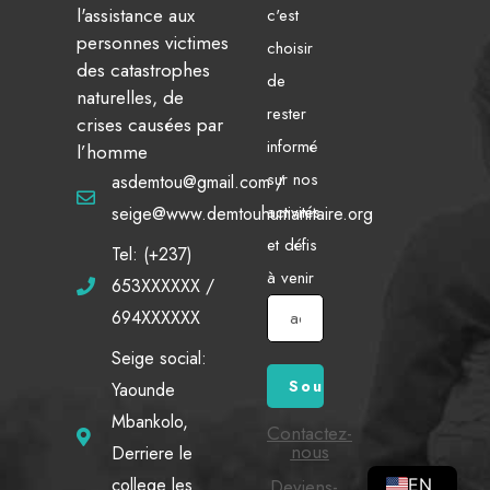
l'assistance aux
c'est
personnes victimes
choisir
des catastrophes
de
naturelles, de
rester
crises causées par
informé
l’homme
sur nos
asdemtou@gmail.com /
activités
seige@www.demtouhumanitaire.org
et défis
Tel: (+237)
à venir
653XXXXXX /
694XXXXXX
Seige social:
Yaounde
Mbankolo,
Contactez-
nous
Derriere le
college les
EN
Deviens-