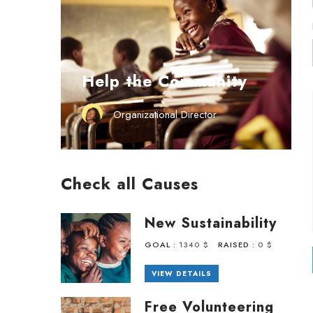
Help the Community
Organizational Director
Check all Causes
New Sustainability
GOAL :
1340 $
RAISED :
0 $
VIEW DETAILS
Free Volunteering