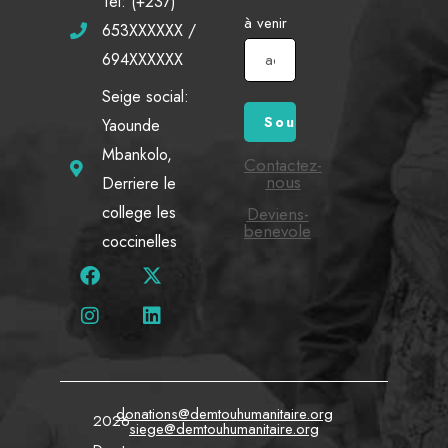
Tel: (+237)
à venir
653XXXXXX /
694XXXXXX
Seige social:
Yaounde
Mbankolo,
Contactez-
nous
Derriere le
college les
Deviens-
benevole
coccinelles
donations@demtouhumanitaire.org
2026
siege@demtouhumanitaire.org