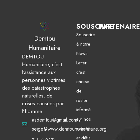
SOUSCRIRE
PARTENAIR
Souscrire
Demtou
à notre
Humanitaire
News
DEMTOU
Letter
Humanitaire, c'est
l'assistance aux
c'est
personnes victimes
choisir
des catastrophes
de
naturelles, de
rester
crises causées par
informé
l’homme
sur nos
asdemtou@gmail.com /
activités
seige@www.demtouhumanitaire.org
et défis