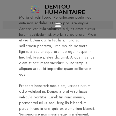
Morbi et velit libero. Pellentesque porta nec
ante non sodales. Etiam a posuere augue.
Aenean vehicula vulputate nisi, sit amet cursus
lorem vestibulum id. Morbi ac odio orci. Proin
ut vestibulum dui. In facilisis, nunc ac
sollicitudin pharetra, urna mauris posuere
ligula, a scelerisque orci leo eget neque. In
hac habitasse platea dictumst. Aliquam varius
diam et accumsan tincidunt. Nunc tempus
aliquam arcu, id imperdiet quam sollicitudin
eget.
Praesent hendrerit metus est, ultrices rutrum
odio volutpat in. Donec a erat vitae lacus
vehicula porttitor. Curabitur nunc mauris,
porttitor vel tellus sed, fringilla bibendum
purus. Nunc in erat quis ex elementum blandit.
Suspendisse non mauris eget nisi elementum