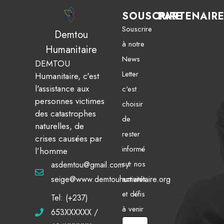
SOUSCRIRE
PARTENAIR
Souscrire
Demtou
à notre
Humanitaire
News
DEMTOU
Letter
Humanitaire, c'est
l'assistance aux
c'est
personnes victimes
choisir
des catastrophes
de
naturelles, de
rester
crises causées par
informé
l’homme
sur nos
asdemtou@gmail.com /
activités
seige@www.demtouhumanitaire.org
et défis
Tel: (+237)
à venir
653XXXXXX /