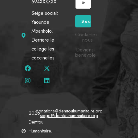
694XXXXXX
Seige social:
Yaounde
Mbankolo,
Contactez-
nous
Derriere le
college les
Deviens-
benevole
coccinelles
donations@demtouhumanitaire.org
2026
siege@demtouhumanitaire.org
Demtou
Humanitaire.