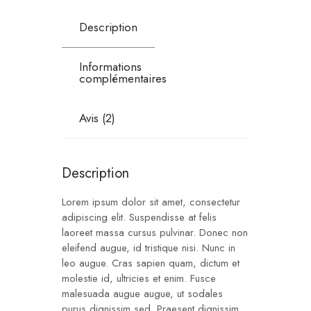
Description
Informations
complémentaires
Avis (2)
Description
Lorem ipsum dolor sit amet, consectetur
adipiscing elit. Suspendisse at felis
laoreet massa cursus pulvinar. Donec non
eleifend augue, id tristique nisi. Nunc in
leo augue. Cras sapien quam, dictum et
molestie id, ultricies et enim. Fusce
malesuada augue augue, ut sodales
purus dignissim sed. Praesent dignissim