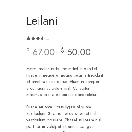
Leilani
Noté
2
67.00
50.00
$
$
3.50
sur 5
basé
sur
notations
Morbi malesuada imperdiet imperdiet.
client
Fusce in neque a magna sagittis tincidunt
sit amet facilisis purus. Etiam in semper
arcu, quis vulputate nisl. Curabitur
maximus orci a ex cursus consectetur.
Fusce eu ante luctus ligula aliquam
vestibulum. Sed non arcu sit amet nisl
vestibulum posuere. Phasellus lorem nisl,
porttitor in volutpat sit amet, congue