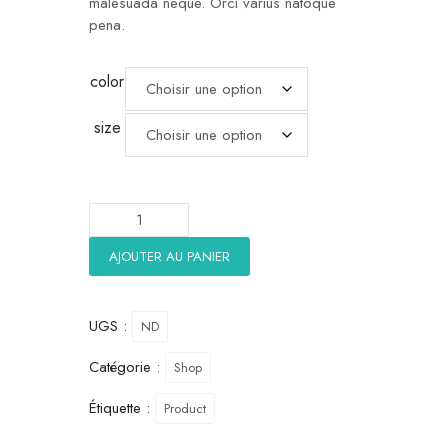
malesuada neque. Orci varius natoque
pena.
color
size
AJOUTER AU PANIER
UGS :
ND
Catégorie :
Shop
Étiquette :
Product