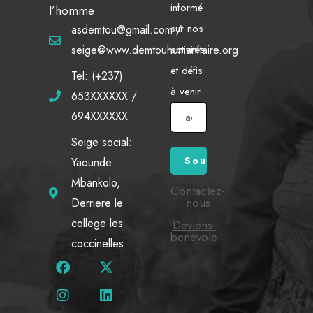
informé
l’homme
sur nos
asdemtou@gmail.com /
activités
seige@www.demtouhumanitaire.org
et défis
Tel: (+237)
à venir
653XXXXXX /
694XXXXXX
Seige social:
Yaounde
Mbankolo,
Contactez-
nous
Derriere le
college les
Deviens-
benevole
coccinelles