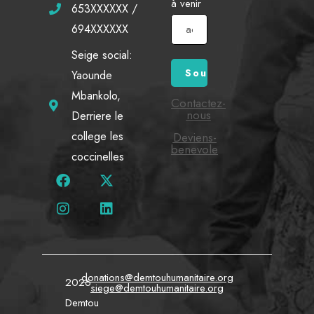
à venir
653XXXXXX /
694XXXXXX
Seige social:
Yaounde
Mbankolo,
Contactez-
nous
Derriere le
college les
Deviens-
benevole
coccinelles
donations@demtouhumanitaire.org
2026
siege@demtouhumanitaire.org
Demtou