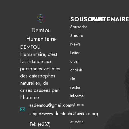
SOUSCRIRE
PARTENAIR
Souscrire
Demtou
à notre
Humanitaire
News
DEMTOU
Letter
Humanitaire, c'est
l'assistance aux
c'est
personnes victimes
choisir
des catastrophes
de
naturelles, de
rester
crises causées par
informé
l’homme
sur nos
asdemtou@gmail.com /
activités
seige@www.demtouhumanitaire.org
et défis
Tel: (+237)