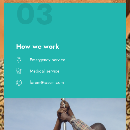
03
How we work
Emergency service
Medical service
lorem@ipsum.com