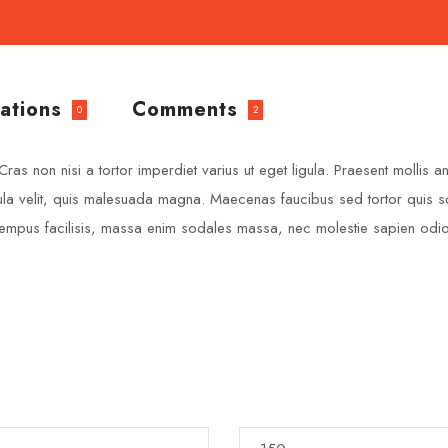
ations
Comments
0
2
Cras non nisi a tortor imperdiet varius ut eget ligula. Praesent mollis 
 vehicula velit, quis malesuada magna. Maecenas faucibus sed tortor qui
it tempus facilisis, massa enim sodales massa, nec molestie sapien odi