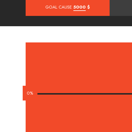
GOAL CAUSE
5000
$
0%