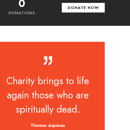
0
DONATE NOW
DONATIONS
Charity brings to life
again those who are
spiritually dead.
Thomas Aquinas