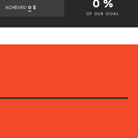
0 %
ACHIEVED
0
$
OF OUR GOAL