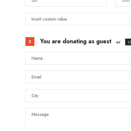
You are donating as guest
2
or
L