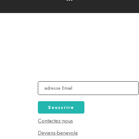
SOUSCRIRE
es victimes
Souscrire à notre News Letter c'est choisir de
 l’homme
rester informé sur nos activités et défis à venir
aire.org
ge les
Contactez-nous
Deviens-benevole