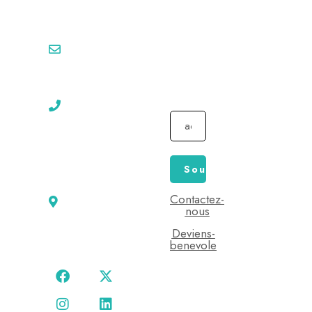
crises causées par
informé
l’homme
sur nos
asdemtou@gmail.com /
activités
seige@www.demtouhumanitaire.org
et défis
Tel: (+237)
à venir
653XXXXXX /
694XXXXXX
Seige social:
Yaounde
Mbankolo,
Contactez-
nous
Derriere le
college les
Deviens-
benevole
coccinelles